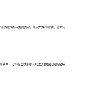
”，自觉践行社会主义核心价值观，学风作风过硬，科研或
周岁以下，且须具备下列至少 2 项条件：
代表性作品，在业界享有广泛的声望和影响，是所在专业
发表本学科领域一定数量高水平论文，且至少独立出版过一
一等奖）；
问题、重大实践经验总结方面有突出贡献，研究成果为省委
周岁以下，且须具备下列至少 2 项条件：
论文或出版学术专著，在省内外有一定影响；