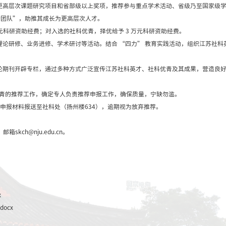
刊及人民日报、光明日报、经济日报、解放军报等权威报刊
课题，或荣获省部级社科研究优秀成果三等奖（省部级教
下达的重大课题项目，在研究解决我省改革开放和现代化建
附相关证明材料（原件或复印件）。
作者或第一负责人。
。我校江苏社科英才、社科优青分别限报20人和40人。
报限额已告知科研秘书老师。
社科优青）培养对象申请表》（附件 1）纸质版一式六份