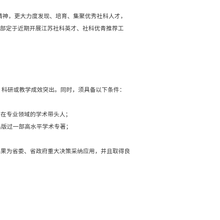
科英才、社科优青推荐工作的通知
江苏省教育厅
浏览次数：
39
动计划 > 的通知》（苏办发〔2018〕43 号）精神，
响力，推动 “三强三高” 文化强省建设，省委宣传部定于