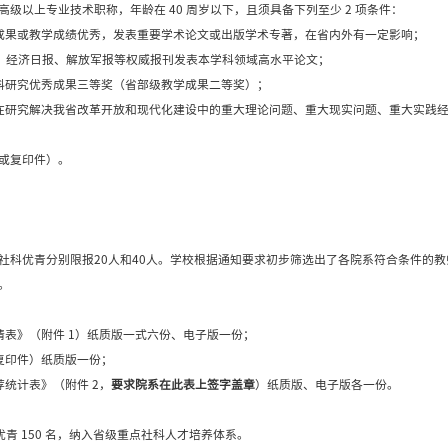
 “四个意识”、坚定 “四个自信”、做到 “两个维护
一般应具有博士学位和正高级专业技术职称，年龄在 50 
功底深厚，相关研究成果或教学成绩显著，有本领域公认的
刊及人民日报、光明日报、经济日报、解放军报等权威报刊
或荣获省部级社科研究优秀成果二等奖（省部级教学成果
革开放和社会主义现代化建设中的重大理论问题、重大现实
，可适当放宽年龄要求：
重大项目、教育部人文社会科学重大项目的；
成果一等奖的；
家领导人肯定性批示的。
应具有博士学位和副高级以上专业技术职称，年龄在 40 
术水平较高，相关研究成果或教学成绩优秀，发表重要学术