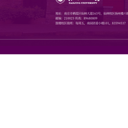
地址：南京市栖霞区仙林大道1
邮编：210023 传真：8968080
鼓楼校区值班：每周五，南园团委小