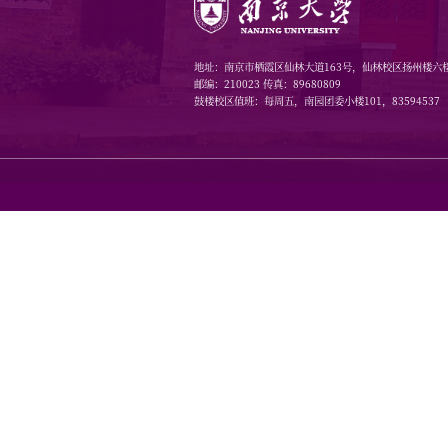
获奖与否，
六、时间节
1
、师德审
前将电子版
2
、申报材
表》电子版至b
628
。
联系人：姚