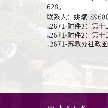
（一）《第
纸双面打印
（二）申报
人、成果范
1、专著类
份。复印件
章；研究报
2、申报成
式2份，统
3、涉密成