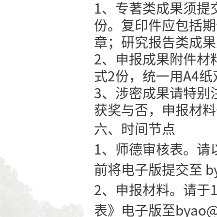
合学术道德
密；
4
、申
（三）校学
个工作日。
（四）省教
五、申报材
江苏高校
接受理个人