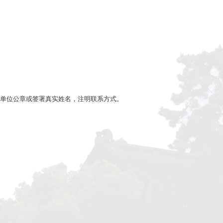
郭沫若中国历史学奖” 申报公示
2日
社科处
浏览次数：
36
2022年“郭沫若中国历史学奖”：
若中国历史学奖申报人选名单
姓 名
申报奖项类别
于文杰
优秀普及读物奖
张生
优秀学术成果奖
梁晨
优秀学术成果奖
岳谦厚
优秀学术成果奖
翟意安
优秀学术成果奖