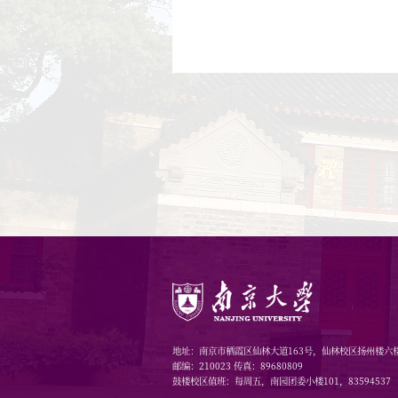
理：
（一）2
未通过本次
（二）项
实的项目；
（三）在
（四）项
目负责人填
审批后集中
四、工作