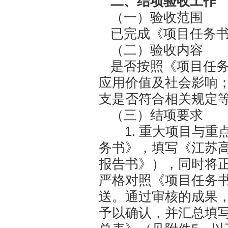
（四）其
1. 2021
年
报书》中填
书》。
2.
已完成
求申请办理
3. 2021
年
可提出延期
定。对无故
缓拨或停拨
4.
往年已