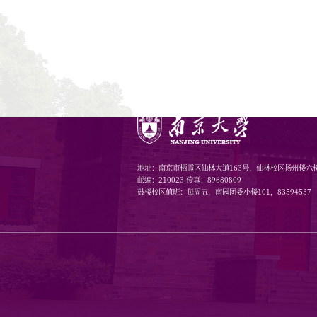
（
1
）
检。
（
2
）
费。
附件：
教育部哲
研究重大课
2025
年度
年度需参加