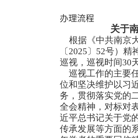
办理流程
根据《
〔2025〕
巡视，巡