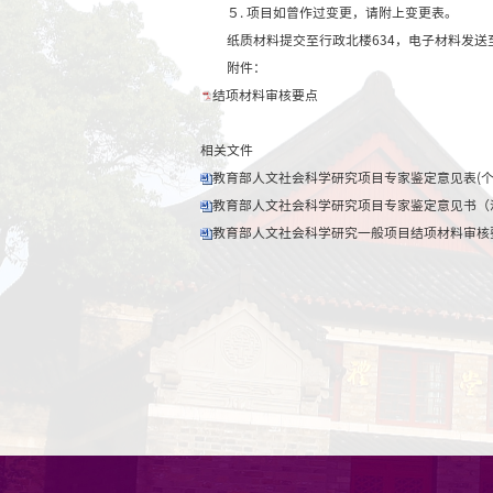
５.成果涉及党和国家
※
请对照《申请评审书
一、符合免予鉴定条件
1. 下载打印系统生成
2. 项目成果原件1套
笔标出。著作类成果需
3. 项目《申请评审书
4. 项目如曾作过变
二、不申请免予鉴定的
1. 《鉴定意见书（
2. 下载打印系统生成