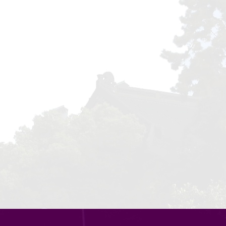
如：《申请评审书》预期成果为著作、论文，那么必须符合
版权页、目录、正文，请将文中正确标注的“教育部人文社
，打印电子版即可，无需盖章）。
.cn，由社科处上传。
质版1份，《鉴定意见表（个人用）》（鉴定专家填写，正高