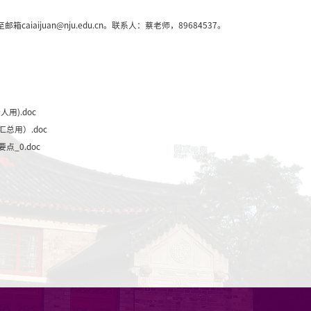
机密不宜公开，而质量和水平已得到有关部门认可。
》，如果最终成果形式有多种，那么必须均满足相关条件。
例
的一般项目报送下列结项材料：
的《终结报告书》纸表1份，有关证明材料附于其后装订；
（论文类成果可报复印件，装订成册，包括所载期刊封面、
提交原件）；
》复印件1份（供结项参考用。若找不到当时盖章的申请书
更，请附上变更表。
一般项目报送下列结项材料：
汇总用）》
电子版
（Word格式）发送caiaijuan@nju.edu
的《终结报告书》纸表1份；《鉴定意见书（汇总用）》纸