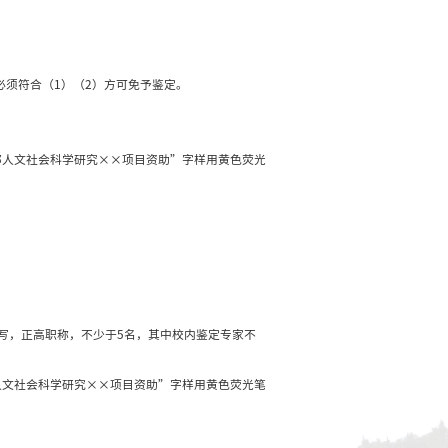
传项目承担高校财务部门打印并签章的经费开支明细账，有
料一并报送。
文发表版面费。
一并录入在“成果名称”栏中，形如：外文成果名称（中文
果其他附件，压缩到一个zip文件中再进行上传。
鉴定。
期刊（不包括扩展版和集刊）发表论文2篇以上（论文总数量至
大型企事业单位采纳并取得实际效果；