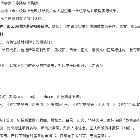
签字。
项资金管理办法第三十九条规定，申请结项时项目负责人须上
开支明细账。确保该明细 PDF 上该有财务章，并随其他材
项资金管理办法具体执行有关事项问答，项目资金不得列支论
则上项目经费应当使用完毕。
，外文成果需将成果名称译成中文，并加括号随外文成果名称
，项目负责人在具体操作时，可以将中文版成果摘要文件与成
，尽快报送结项有关材料原件（或复印件）一套。
要求：达到结项要求，且最终成果符合下列情形，可申请免予
出版；
署名，在SSCI、A＆HCI等国际索引期刊及CSSCI来源
省部级奖励或国家一级行业学会三等奖以上奖励；
的理论观点、政策建议等被地（市）级以上党政领导机关或