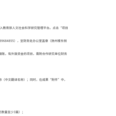
会科学研究一般项目结项
7日
社科处
浏览次数：
45
会科学研究一般项目结项
育部人文社会科学研究××项目资助”字样。
.action，点击“项目批准号登录”（输入项目批准号、负责人身份证
务处专项经费管理科审核签字（扬州楼东侧213，89684