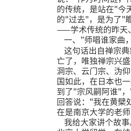
点，我曾在
时自我更新
理解达到哪
创新的源头
意义上讲，
来个引经据
说："作为
的传统，是
的"过去"
——学术传