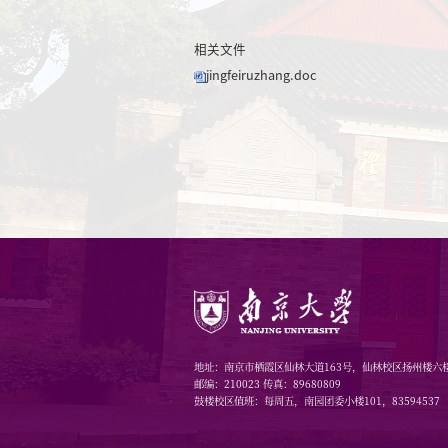
相关文件
jingfeiruzhang.doc