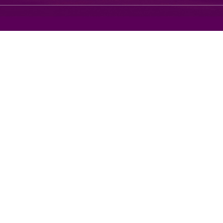
地址：南京市栖霞区仙林大道1
邮编：210023 传真：8968080
鼓楼校区值班：每周五，南园团委小