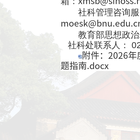
（
http://
平台·申报
流程以该系
（三）申
本人近三年
门通过申报
2026
年
6
月
截止日期为
在线审核、
五、其