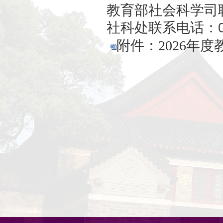
4.202
5.
连续
资助的申请
三、申
（一）教
直辖市教育
位（以下简
（二）采
（三）申
系统上传，