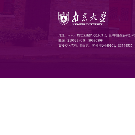
报，我校申
时提交不予
四、
（一）各
学合理分配
织工作。
（二）申
目申报质量
（三）申