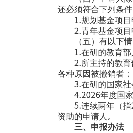
！！！
https://j
算部分，间
费
4
万元；青
（三）项
申报范
学；
5.
哲学
学；
12.
教
新闻传播学