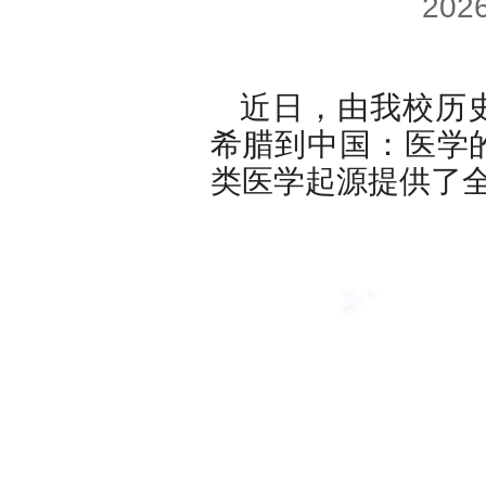
闵凡祥教
近日，
希腊到中
类医学起