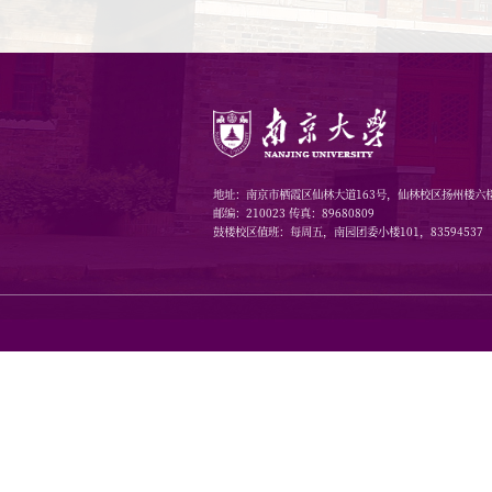
术对话作
本书是
历史学院闵凡
Millo
《医疗社会
米洛、闵
发了广泛
领域的国
新窗口。