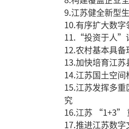
6.建设
7.江苏
（二）
1.保持
2.推动
3.推
4.江
5.促