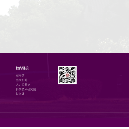
结项
1
2